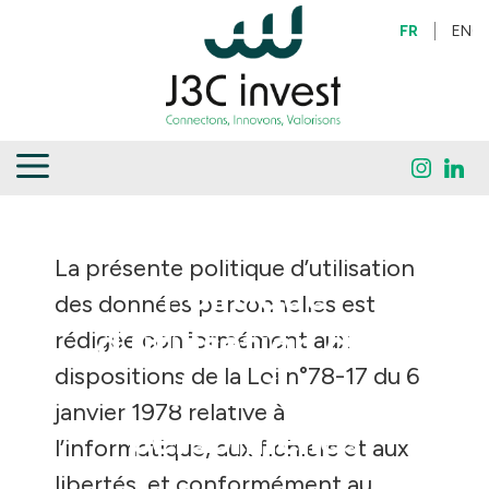
FRANÇAIS
ENGL
La présente politique d’utilisation
Politique
des données personnelles est
d’utilisation des
rédigée conformément aux
dispositions de la Loi n°78-17 du 6
données
janvier 1978 relative à
personnelles
l’informatique, aux fichiers et aux
libertés, et conformément au